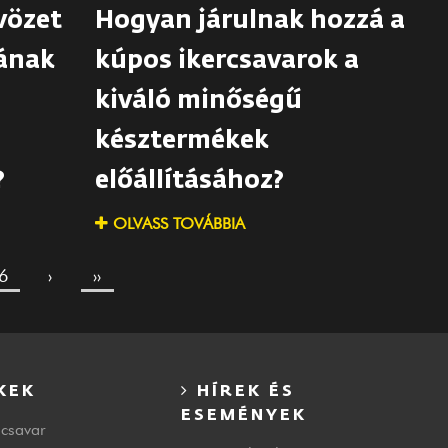
vözet
Hogyan járulnak hozzá a
ának
kúpos ikercsavarok a
a
kiváló minőségű
késztermékek
?
előállításához?
OLVASS TOVÁBBIA
6
›
››
KEK
HÍREK ÉS
ESEMÉNYEK
 csavar