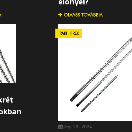
előnyei?
A
OLVASS TOVÁBBIA
IPARI HÍREK
krét
okban
Sep 23, 2024