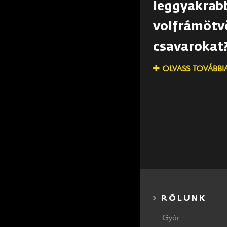
leggyakrab
volfrámötv
csavarokat
OLVASS TOVÁBBI
RÓLUNK
Gyár