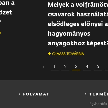
ban a
Melyek a volfrámöt
özet
csavarok használat
?
elsődleges előnyei 
A
hagyományos
anyagokhoz képest
OLVASS TOVÁBBIA
‹
1
2
3
4
5
FOLYAMAT
TERMÉ
Egyhordós