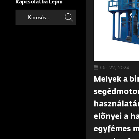
Kapcsolatba Lépni
Oct 22, 2024
Melyek a bi
segédmoto
használatá
előnyei a 
egyfémes m