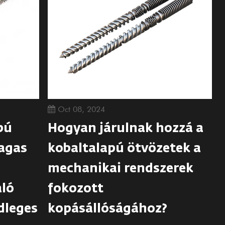
Oct 08, 2024
pú
Hogyan járulnak hozzá a
agas
kobaltalapú ötvözetek a
mechanikai rendszerek
aló
fokozott
dleges
kopásállóságához?