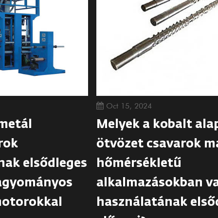
Oct 15, 2024
metál
Melyek a kobalt ala
rok
ötvözet csavarok m
nak elsődleges
hőmérsékletű
hagyományos
alkalmazásokban v
otorokkal
használatának első