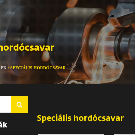
 hordócsavar
KEK
/
SPECIÁLIS HORDÓCSAVAR
Speciális hordócsavar
ák