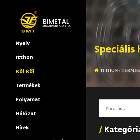
Nyelv
Speciális
Itthon
ITTHON
/
TERMÉ
Ról Ről
Termékek
Folyamat
Hálózat
Hírek
/
Kategóri