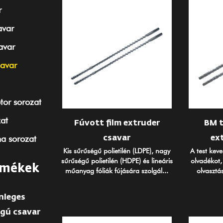
r
avar
avar
savar
tor sorozat
at
Fúvott film extruder
BM t
a sorozat
csavar
ex
Kis sűrűségű polietilén (LDPE), nagy
A test keve
sűrűségű polietilén (HDPE) és lineáris
olvadékot
rmékek
műanyag fóliák fújására szolgál...
olvasztás
nleges
gú csavar