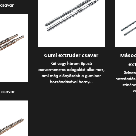
 csavar
Gumi extruder csavar
Másod
Két vagy három típusú
ex
csavarmenetes adagolást alkalmaz,
Színez
ami még előnyösebb a gumipor
hozzáadásá
hozzáadásával horny...
színéne
e
 csavar