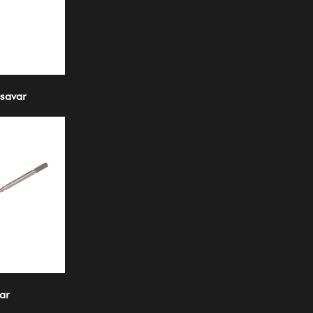
csavar
ar