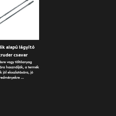
ik alapú lágyító
truder csavar
ésre vagy töltőanyag
ra használják, a termék
k jól eloszlatására, jó
redményekre ...