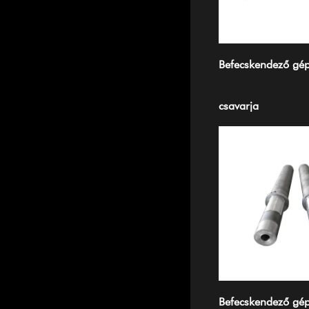
Befecskendező gé
csavarja
Befecskendező gé