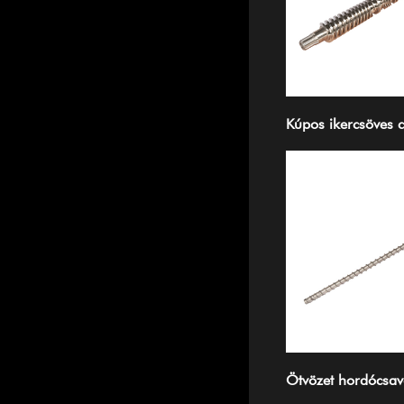
Kúpos ikercsöves 
Ötvözet hordócsav