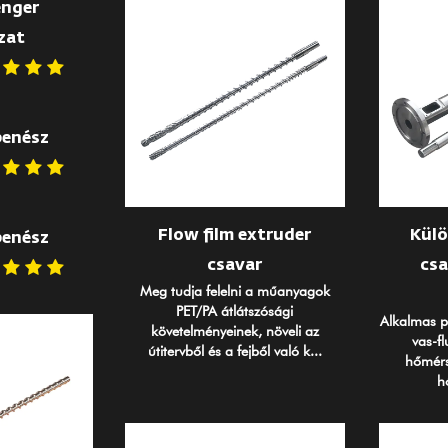
enger
zat
penész
Flow film extruder
Külö
penész
csavar
csa
Meg tudja felelni a műanyagok
PET/PA átlátszósági
Alkalmas po
követelményeinek, növeli az
vas-f
útitervből és a fejből való k...
hőmérs
h