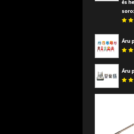
és h
soro
Áru 
Áru 