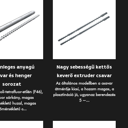
nleges anyagú
Nagy sebességű kettős
var és henger
keverő extruder csavar
Az általános modellben a csavar
sorozat
átmérője kicsi, a hozam magas, a
li-tetrafluor-etilén (F46),
plasztináció jó, ugyanaz berendezés
luor sárkány, magas
5 ~...
ékletű huzal, magas
őmérsékletű c...