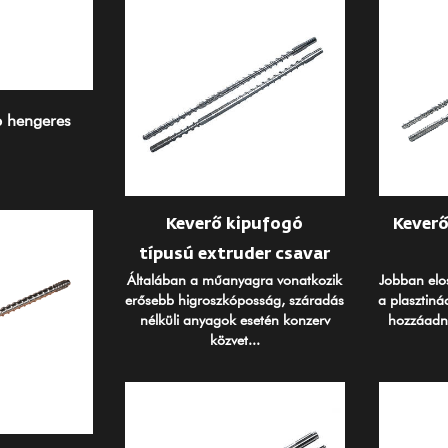
p hengeres
Keverő kipufogó
Keverő
típusú extruder csavar
Általában a műanyagra vonatkozik
Jobban elos
erősebb higroszkóposság, száradás
a plasztiná
nélküli anyagok esetén konzerv
hozzáadni,
közvet...