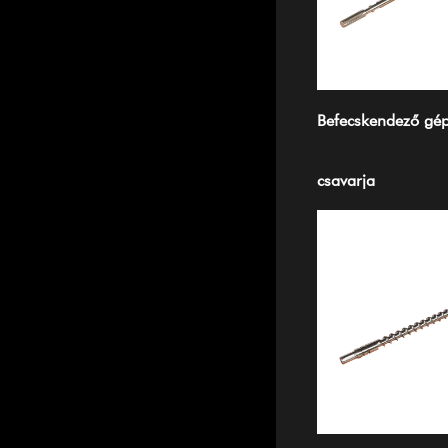
Befecskendező gé
csavarja