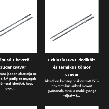
ípusú + keverő
Exkluzív UPVC dedikált
truder csavar
és termikus tömör
rése jobban eloszlatja az
csavar
, a BM pedig az anyagok
Általában kemény poliklórozott PVC-
át teszi lehetővé, hogy
t és termikus szilárd csavart
gyor...
gyártanak, mivel a mobil gyenge
teljesítmé...