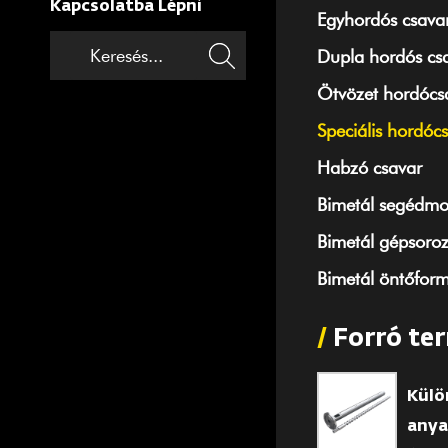
Kapcsolatba Lépni
Egyhordós csava
Dupla hordós cs
Ötvözet hordócs
Speciális hordóc
Habzó csavar
Bimetál segédmo
Bimetál gépsoroz
Bimetál öntőform
/
Forró te
Külö
anya