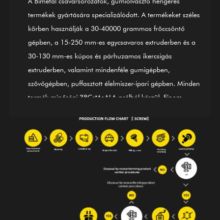
A Bimetal csavarsorozatok, gumiolvasztó hengeres
termékek gyártására specializálódott. A termékeket széles
körben használják a 30-40000 grammos fröccsöntő
gépben, a 15-250 mm-es egycsavaros extruderben és a
30-130 mm-es kúpos és párhuzamos ikercsigás
extruderben, valamint mindenféle gumigépben,
szövőgépben, puffasztott élelmiszer-ipari gépben. Minden
termék minőségi 38CrMoALA acélból készül. Finom
edzési és temperálási, merevítési, nitridálási, köszörülési,
kidolgozási és ISO9002 nemzetközi minőség-ellenőrzési
rendszer szerinti eljárások alkalmazásával a termékek
megfelelnek a nemzetközi szabványoknak. A GⅡ 113
nikkel alapú ötvözet (legújabb 3# acél) csavarhenger is
az egyik első termékünk; Alkalmas ötvözött bimetál (PTA)
hegesztésre. Amellett, hogy külföldön komplett gépgyártó
cégek mérlegberendezését biztosítjuk, vezető