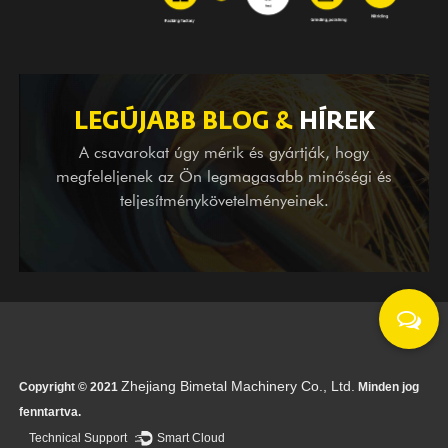
beszállítóként vállalunk OEM szolgáltatást, földmérési és
térképezési segítséget, valamint itthoni nagy- és
kisvállalatok tervezési szolgáltatásait is. Nem számít, hogy
Ön meglévő partnerünk vagy potenciális ügyfelünk,
termékeivel és szolgáltatásaival, szeretettel várjuk
LEGÚJABB BLOG &
HÍREK
látogatását és érdeklődését teljes szívből és átgondolt
A csavarokat úgy mérik és gyártják, hogy
szolgáltatásainkkal.
megfeleljenek az Ön legmagasabb minőségi és
teljesítménykövetelményeinek.
Zhejiang Bimetal Machinery Co., Ltd.
Copyright © 2021
Minden jog
fenntartva.
Technical Support ：
Smart Cloud