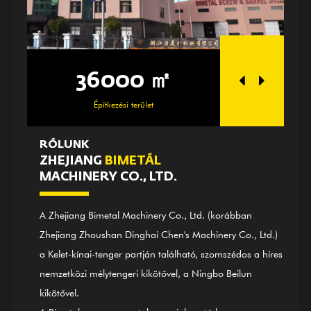
36000 ㎡
250
Építkezési terület
A műhel
RÓLUNK
ZHEJIANG
BIMETÁL
MACHINERY CO., LTD.
A Zhejiang Bimetal Machinery Co., Ltd. (korábban
Zhejiang Zhoushan Dinghai Chen's Machinery Co., Ltd.)
a Kelet-kínai-tenger partján található, szomszédos a híres
nemzetközi mélytengeri kikötővel, a Ningbo Beilun
kikötővel.