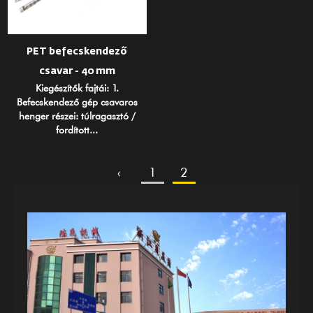
PET befecskendező
csavar - 40 mm
Kiegészítők fajtái: 1.
Befecskendező gép csavaros
henger részei: túlragasztó /
fordított...
‹
1
2