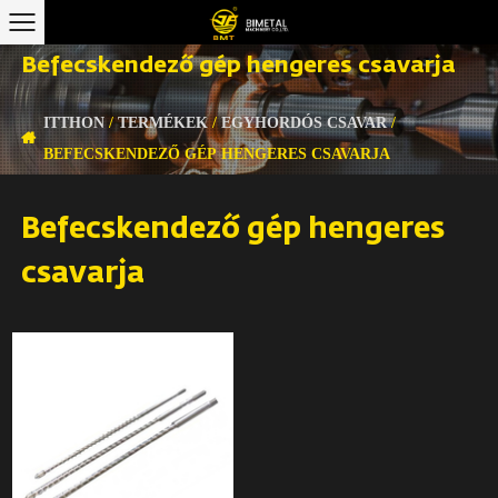
Befecskendező gép hengeres csavarja
ITTHON
/
TERMÉKEK
/
EGYHORDÓS CSAVAR
/
BEFECSKENDEZŐ GÉP HENGERES CSAVARJA
Befecskendező gép hengeres
csavarja