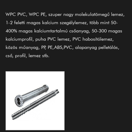
WPC PVC, WPC PE, szuper nagy molekulatömegű lemez,
1-2 feletti magas kalcium szegélylemez, több mint 50-
400% magas kalciumtartalmú csőanyag, 50-300 magas
kalciumprofil, puha PVC lemez, PVC habosítólemez,
közös műanyag, PP, PE,ABS,PVC, alapanyag pelletálás,
cső, profil, lemez stb.