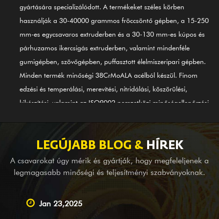
gyártására specializálódott. A termékeket széles körben
használják a 30-40000 grammos fröccsöntő gépben, a 15-250
mm-es egycsavaros extruderben és a 30-130 mm-es kúpos és
párhuzamos ikercsigás extruderben, valamint mindenféle
gumigépben, szövőgépben, puffasztott élelmiszeripari gépben.
Minden termék minőségi 38CrMoALA acélból készül. Finom
edzési és temperálási, merevítési, nitridálási, köszörülési,
kikészítési, valamint az ISO9002 nemzetközi minőségellenőrzési
rendszer irányítása révén a termékek megfelelnek a nemzetközi
szabványoknak. A GⅡ 113 nikkel alapú ötvözet (legújabb 3#
acél) csavarhenger is az egyik első termékünk; Alkalmas
LEGÚJABB BLOG &
HÍREK
ötvözött bimetál (PTA) hegesztésre. Amellett, hogy külföldön
A csavarokat úgy mérik és gyártják, hogy megfeleljenek a
komplett gépgyártó cégek mérlegberendezését biztosítjuk,
legmagasabb minőségi és teljesítményi szabványoknak.
vezető beszállítóként vállalunk OEM szolgáltatást, földmérési és
térképezési segítséget, valamint itthoni kis- és nagyvállalatok
Jan 23,2025
tervezési szolgáltatásait is. Nem számít, hogy Ön meglévő