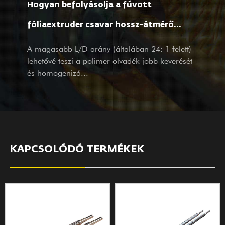
Hogyan befolyásolja a fúvott
partnerünk vagy potenciális ügyfelünk, termékeivel és
szolgáltatásaival, szeretettel várjuk látogatását és érdeklődését
fóliaextruder csavar hossz-átmérő
teljes szívvel és átgondolt szolgáltatásainkkal.
aránya az anyagfeldolgozást és a film
A magasabb L/D arány (általában 24: 1 felett)
lehetővé teszi a polimer olvadék jobb keverését
tulajdonságait?
és homogenizá...
KAPCSOLÓDÓ TERMÉKEK