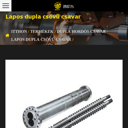
Lapos dupla csövű csavar
ITTHON
/
TERMÉKEK
/
DUPLA HORDÓS CSAVAR
/
LAPOS DUPLA CSÖVŰ CSAVAR
/