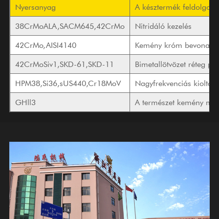
Nyersanyag
A késztermék feldolgozá
38CrMoALA,SACM645,42CrMo
Nitridáló kezelés
42CrMo,AISI4140
Kemény króm bevonatú 
42CrMoSiv1,SKD-61,SKD-11
Bimetallötvözet réteg pe
HPM38,Si36,sUS440,Cr18MoV
Nagyfrekvenciás kioltás
GHll3
A természet kemény mag