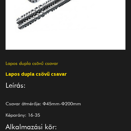
Lapos dupla csövű csavar
Lapos dupla csövű csavar
Leírás:
Csavar átmérője: Φ45mm-Φ200mm
Képarány: 16-35
Alkalmazási kör: