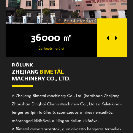
36000 ㎡
250
Építkezési terület
A műhel
RÓLUNK
ZHEJIANG
BIMETÁL
MACHINERY CO., LTD.
A Zhejiang Bimetal Machinery Co., Ltd. (korábban Zhejiang
Zhoushan Dinghai Chen's Machinery Co., Ltd.) a Kelet-kínai-
tenger partján található, szomszédos a híres nemzetközi
mélytengeri kikötővel, a Ningbo Beilun kikötővel.
A Bimetal csavarsorozatok, gumiolvasztó hengeres termékek