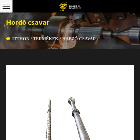
Hordó csavar
ITTHON
/
TERMÉKEK
/
HABZÓ CSAVAR
/