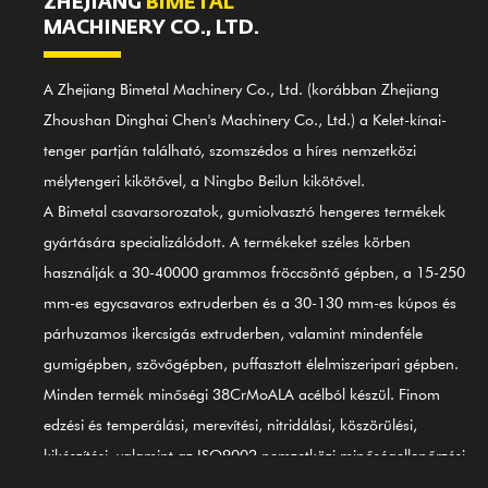
ZHEJIANG
BIMETÁL
MACHINERY CO., LTD.
A Zhejiang Bimetal Machinery Co., Ltd. (korábban Zhejiang
Zhoushan Dinghai Chen's Machinery Co., Ltd.) a Kelet-kínai-
tenger partján található, szomszédos a híres nemzetközi
mélytengeri kikötővel, a Ningbo Beilun kikötővel.
A Bimetal csavarsorozatok, gumiolvasztó hengeres termékek
gyártására specializálódott. A termékeket széles körben
használják a 30-40000 grammos fröccsöntő gépben, a 15-250
mm-es egycsavaros extruderben és a 30-130 mm-es kúpos és
párhuzamos ikercsigás extruderben, valamint mindenféle
gumigépben, szövőgépben, puffasztott élelmiszeripari gépben.
Minden termék minőségi 38CrMoALA acélból készül. Finom
edzési és temperálási, merevítési, nitridálási, köszörülési,
kikészítési, valamint az ISO9002 nemzetközi minőségellenőrzési
rendszer irányítása révén a termékek megfelelnek a nemzetközi