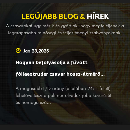
szabványoknak. A GⅡ 113 nikkel alapú ötvözet (legújabb 3#
acél) csavarhenger is az egyik első termékünk; Alkalmas
LEGÚJABB BLOG &
HÍREK
ötvözött bimetál (PTA) hegesztésre. Amellett, hogy külföldön
A csavarokat úgy mérik és gyártják, hogy megfeleljenek a
komplett gépgyártó cégek mérlegberendezését biztosítjuk,
legmagasabb minőségi és teljesítményi szabványoknak.
vezető beszállítóként vállalunk OEM szolgáltatást, földmérési és
térképezési segítséget, valamint itthoni kis- és nagyvállalatok
Jan 23,2025
tervezési szolgáltatásait is. Nem számít, hogy Ön meglévő
Hogyan befolyásolja a fúvott
partnerünk vagy potenciális ügyfelünk, termékeivel és
szolgáltatásaival, szeretettel várjuk látogatását és érdeklődését
fóliaextruder csavar hossz-átmérő
teljes szívvel és átgondolt szolgáltatásainkkal.
aránya az anyagfeldolgozást és a film
A magasabb L/D arány (általában 24: 1 felett)
lehetővé teszi a polimer olvadék jobb keverését
tulajdonságait?
és homogenizá...