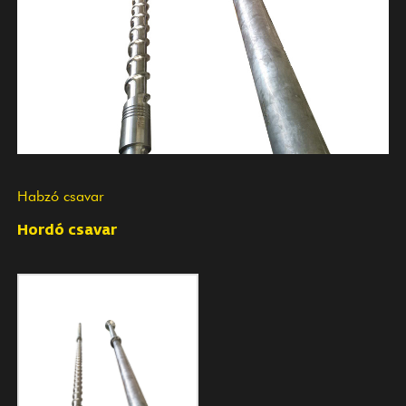
Habzó csavar
Hordó csavar